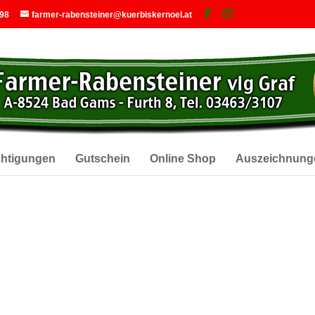
 98
farmer-rabensteiner@kuerbiskernoel.at
chtigungen
Gutschein
Online Shop
Auszeichnung