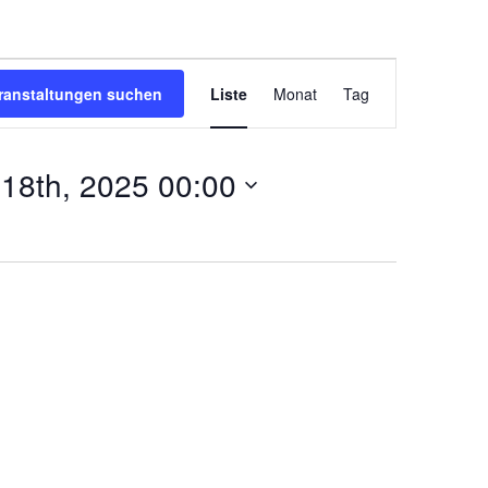
Veranstal
ranstaltungen suchen
Liste
Monat
Tag
Ansichten
Navigatio
i 18th, 2025 00:00