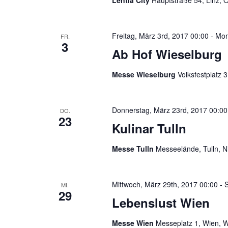
Lentia City
Hauptstraße 54, Linz, Ö
Freitag, März 3rd, 2017 00:00
-
Mon
FR.
3
Ab Hof Wieselburg
Messe Wieselburg
Volksfestplatz 
Donnerstag, März 23rd, 2017 00:00
DO.
23
Kulinar Tulln
Messe Tulln
Messeelände, Tulln, N
Mittwoch, März 29th, 2017 00:00
-
S
MI.
29
Lebenslust Wien
Messe Wien
Messeplatz 1, Wien, W