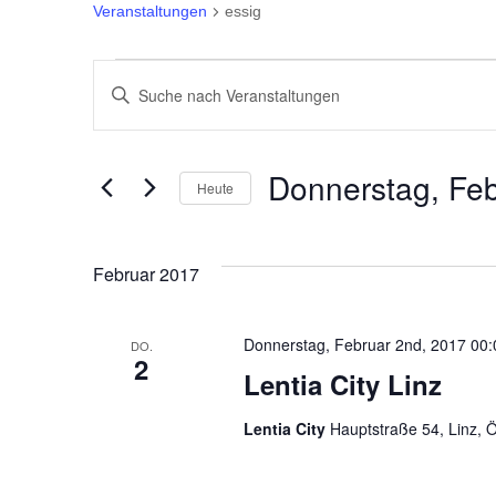
Veranstaltungen
essig
Veranstaltungen
Veranstaltungen
Bitte
Suche
Schlüsselwort
eingeben.
und
Donnerstag, Feb
Heute
Suche
Ansichten,
Datum
nach
wählen.
Veranstaltungen
Navigation
Februar 2017
Schlüsselwort.
Donnerstag, Februar 2nd, 2017 00:
DO.
2
Lentia City Linz
Lentia City
Hauptstraße 54, Linz, Ö