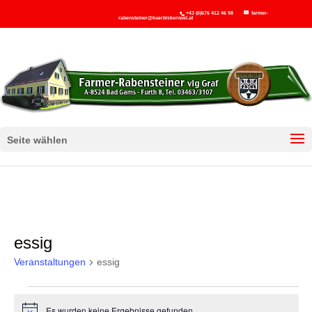
+43 (0)676 412 46 98
farmer-
rabensteiner@kuerbiskernoel.at
Seite wählen
essig
Veranstaltungen
essig
Veranstaltungen
Es wurden keine Ergebnisse gefunden.