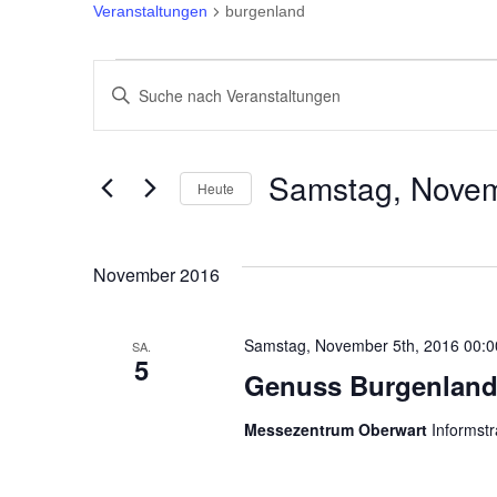
Veranstaltungen
burgenland
Veranstaltungen
Veranstaltungen
Bitte
Suche
Schlüsselwort
eingeben.
und
Samstag, Novem
Heute
Suche
Ansichten,
Datum
nach
wählen.
Veranstaltungen
Navigation
November 2016
Schlüsselwort.
Samstag, November 5th, 2016 00:0
SA.
5
Genuss Burgenlan
Messezentrum Oberwart
Informst