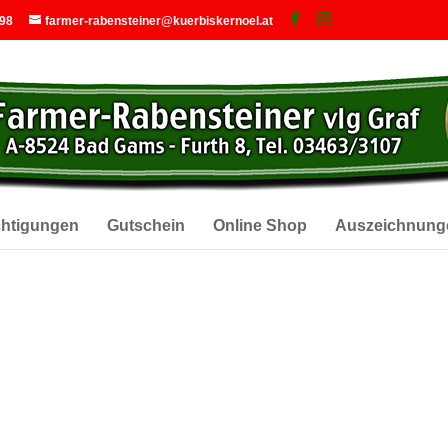
 98
farmer-rabensteiner@kuerbiskernoel.at
chtigungen
Gutschein
Online Shop
Auszeichnung